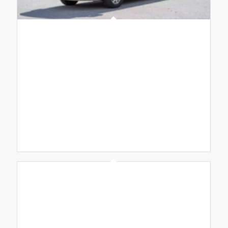
ELF Einsatz –
Leit –
Fahrzeug
(copy)
ELF Einsatz –
Leit –