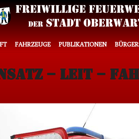
FT
FAHRZEUGE
PUBLIKATIONEN
BÜRGER
insatz – Leit – Fa