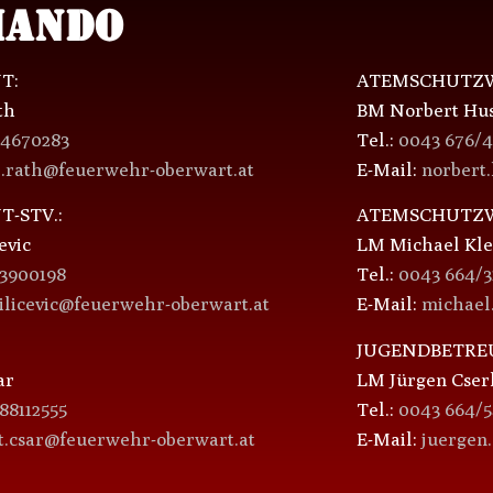
ANDO
T:
ATEMSCHUTZW
th
BM Norbert Hu
/4670283
Tel.:
0043 676/
p.rath@feuerwehr-oberwart.at
E-Mail:
norbert
-STV.:
ATEMSCHUTZW
evic
LM Michael Kle
/3900198
Tel.:
0043 664/3
milicevic@feuerwehr-oberwart.at
E-Mail:
michael
JUGENDBETRE
ar
LM Jürgen Cser
88112555
Tel.:
0043 664/5
t.csar@feuerwehr-oberwart.at
E-Mail:
juergen