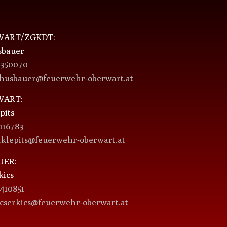
ART/ZGKDT:
sbauer
4350070
.husbauer@feuerwehr-oberwart.at
ART:
pits
116783
.klepits@feuerwehr-oberwart.at
UER:
kics
410851
.cserkics@feuerwehr-oberwart.at