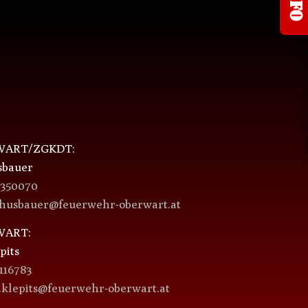
ART/ZGKDT:
sbauer
4350070
.husbauer@feuerwehr-oberwart.at
ART:
pits
116783
.klepits@feuerwehr-oberwart.at