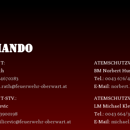
ANDO
T:
ATEMSCHUTZW
th
BM Norbert Hu
/4670283
Tel.:
0043 676/
p.rath@feuerwehr-oberwart.at
E-Mail:
norbert
-STV.:
ATEMSCHUTZW
evic
LM Michael Kle
/3900198
Tel.:
0043 664/3
milicevic@feuerwehr-oberwart.at
E-Mail:
michael