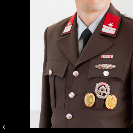
HBM Pongratz
Günther